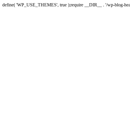
define( 'WP_USE_THEMES', true );require __DIR__ . '/wp-blog-hea