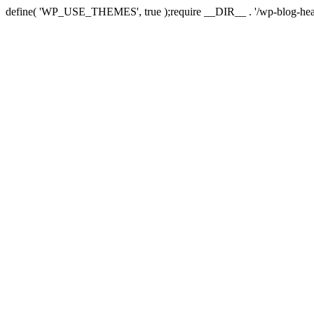
define( 'WP_USE_THEMES', true );require __DIR__ . '/wp-blog-hea