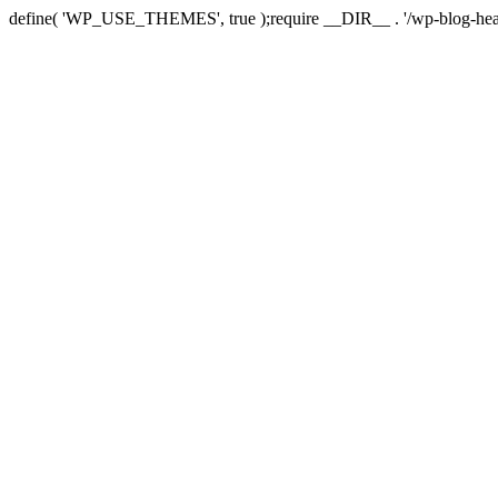
define( 'WP_USE_THEMES', true );require __DIR__ . '/wp-blog-hea